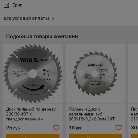
Ерип
Все условия оплаты
Подобные товары компании
Диск пильный по дереву
Пильный диск с
Пил
200/30 40T с
напаянными зуб.
нап
твердосплавными
205х18х3,2х2,0мм 24T
210
напайками "Yato" YT-
"Yato" YT-6066
"Ya
25
18
30
руб.
руб.
60652