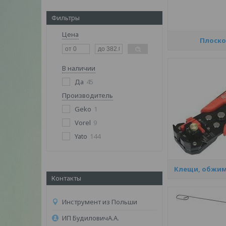
Фильтры
Цена
Плоско
В наличии
Да
45
Производитель
Geko
1
Vorel
9
Yato
144
Клещи, обжим
Контакты
Инструмент из Польши
ИП БудиловичА.А.