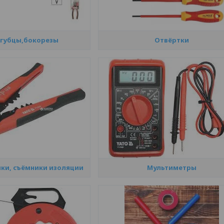
губцы,бокорезы
Отвёртки
ки, съёмники изоляции
Мультиметры