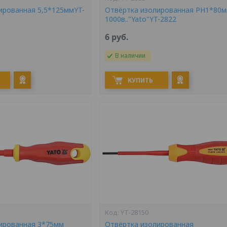
ированная 5,5*125ммYT-
Отвёртка изолированная PH1*80
1000в.."Yato"YT-2822
6
руб.
В наличии
КУПИТЬ
YT-28150
ированная 3*75мм
Отвёртка изолированная