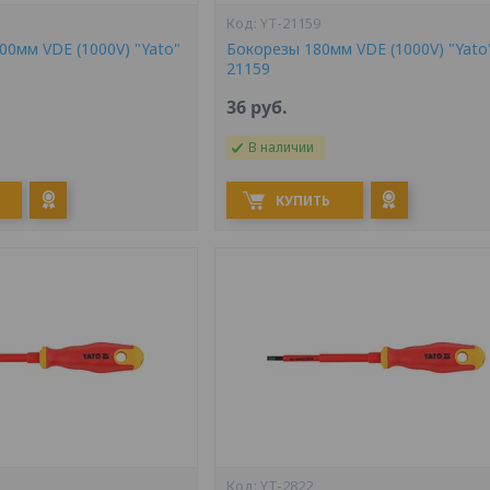
YT-21159
00мм VDE (1000V) "Yato"
Бокорезы 180мм VDE (1000V) "Yato"
21159
36
руб.
В наличии
КУПИТЬ
YT-2822