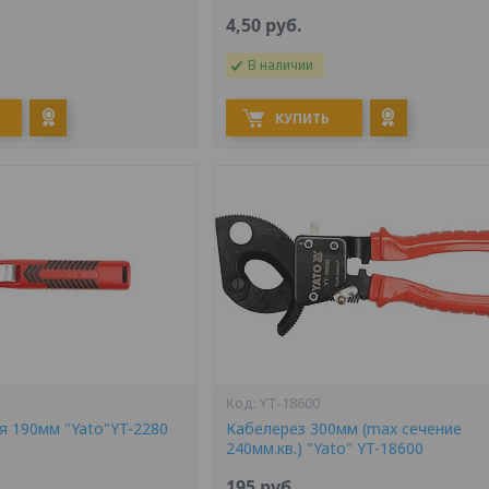
4,50
руб.
В наличии
КУПИТЬ
YT-18600
я 190мм "Yato"YT-2280
Кабелерез 300мм (max сечение
240мм.кв.) "Yato" YT-18600
195
руб.