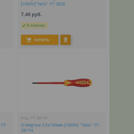
[1000V]"Yato" YT-2826
7,40
руб.
В наличии
КУПИТЬ
YT-28174
 YT-
Отвёртка 3.5х100мм (1000V) "Yato" YT-
28174