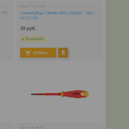
YT-21155
 YT-
Тонкогубцы 180мм VDE (1000V) "Yato"
YT-21155
29
руб.
В наличии
КУПИТЬ
YT-2823