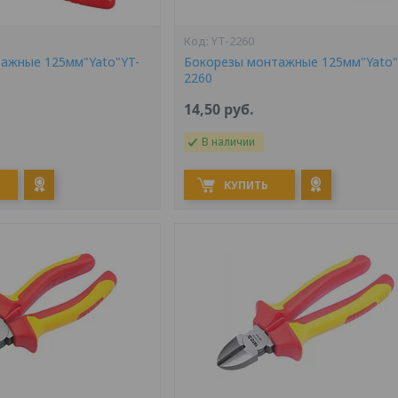
YT-2260
ажные 125мм"Yato"YT-
Бокорезы монтажные 125мм"Yato"
2260
14,50
руб.
В наличии
КУПИТЬ