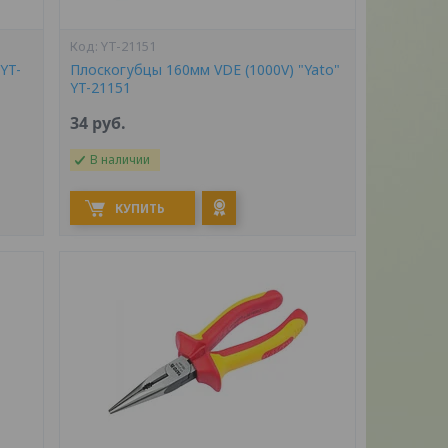
YT-21151
YT-
Плоскогубцы 160мм VDE (1000V) "Yato"
YT-21151
34
руб.
В наличии
КУПИТЬ