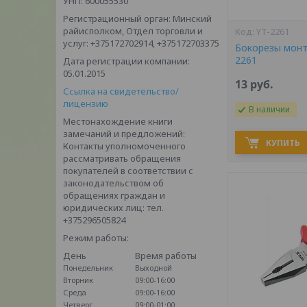
УНП: 600055530
Регистрационный орган: Минский
райисполком, Отдел торговли и
YT-2261
услуг: +375172702914, +375172703375
Бокорезы монт
2261
Дата регистрации компании:
05.01.2015
13
руб.
Ссылка на свидетельство/
лицензию
В наличии
Местонахождение книги
замечаний и предложений:
КУПИТЬ
Контакты уполномоченного
рассматривать обращения
покупателей в соответствии с
законодательством об
обращениях граждан и
юридических лиц: тел.
+375296505824
Режим работы:
День
Время работы
Понедельник
Выходной
Вторник
09:00-16:00
Среда
09:00-16:00
Четверг
09:00-01:00