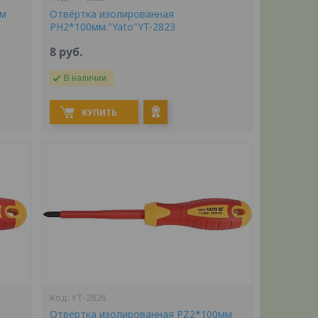
мм
Отвёртка изолированная
PH2*100мм."Yato"YT-2823
8
руб.
В наличии
КУПИТЬ
YT-2826
Отвёртка изолированная PZ2*100мм