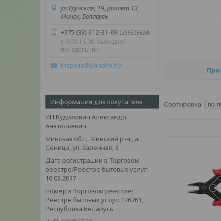
ул.Уручская, 19, роллет 13,
Минск, Беларусь
+375 (33) 312-31-69
296505824
c 9.00-16.00, выходной
понедельник
inspolip@yandex.by
Про
Информация для покупателя
ИП Будилович Александр
Анатольевич
Минская обл., Минский р-н., аг.
Сеница, ул. Заречная, 3.
Дата регистрации в Торговом
реестре/Реестре бытовых услуг:
16.03.2017
Номер в Торговом реестре/
Реестре бытовых услуг: 176261,
Республика Беларусь