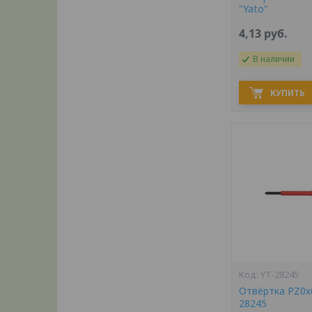
"Yato"
4,13
руб.
В наличии
КУПИТЬ
YT-28245
Отвёртка PZ0х6
28245