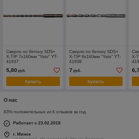
Сверло по бетону SDS+
Сверло по бетону SDS+
Све
X-TIP 7x160мм "Yato" YT-
X-TIP 8x160мм "Yato" YT-
X-T
41937
41938
41
5,80
7
6,
руб.
руб.
Купить
Купить
О нас
83% положительных из 6 отзывов за год
Работает с 23.02.2018
г. Минск