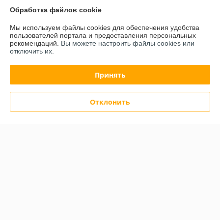
Контакты
Обработка файлов cookie
Мы используем файлы cookies для обеспечения удобства
Доставка и оплата
пользователей портала и предоставления персональных
рекомендаций.
Вы можете настроить файлы cookies или
отключить их.
График работы
Принять
Полная версия сайта
Политика обработки cookies
Отклонить
Сайт создан на платформе Deal.by
Информация для покупателя
Индивидуальный предприниматель:
ИП Будилович Александр
Анатольевич
Минская обл., Минский р-н., аг. Сеница, ул. Заречная, 3.
Регистрационный номер ЕГР: 600055530
УНП: 600055530