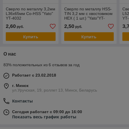
Сверло по металлу 3,2мм
Сверло по металлу HSS-
Све
L36x65мм Co-HSS "Yato"
TIN 3,2 мм с хвостовиком
L52
YT-4032
HEX ( 1 шт.) "Yato"YT-
YT
44755
2,60
2,50
3,
руб.
руб.
Купить
Купить
О нас
83% положительных из 6 отзывов за год
Работает с 23.02.2018
г. Минск
ул.Уручская, 19, роллет 13, Минск, Беларусь
Контакты
Сегодня работает с 09:00 до 16:00
Показать весь график работы