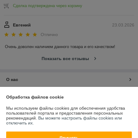
Сделка подтверждена через корзину
Евгений
23.03.2026
Отлично
Очень доволен наличием данного товара и его качеством!
Показать все отзывы
О нас
Контакты
Обработка файлов cookie
Мы используем файлы cookies для обеспечения удобства
Доставка и оплата
пользователей портала и предоставления персональных
рекомендаций.
Вы можете настроить файлы cookies или
отключить их.
График работы
Принять
Полная версия сайта