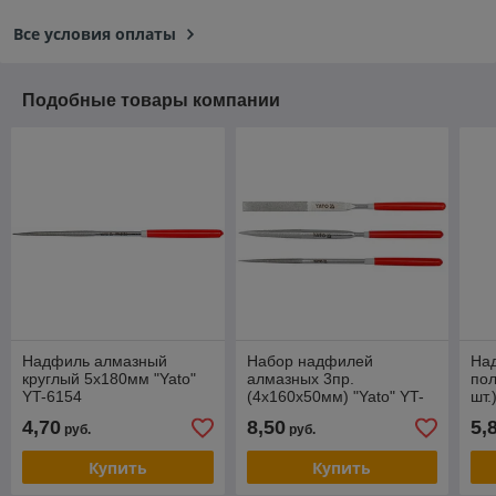
Все условия оплаты
Подобные товары компании
Надфиль алмазный
Набор надфилей
На
круглый 5х180мм "Yato"
алмазных 3пр.
пол
YT-6154
(4х160x50мм) "Yato" YT-
шт.
6150
4,70
8,50
5,
руб.
руб.
Купить
Купить