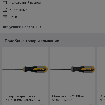
Наложенный платеж
Наличными
Ерип
Все условия оплаты
Подобные товары компании
Отвертка крестовая
Отвертка Т27*100мм
Отв
PН1*100мм Vorel60964
VOREL 60889
*10