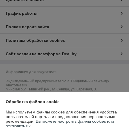
График работы
Полная версия сайта
Политика обработки cookies
Сайт создан на платформе Deal.by
Информация для покупателя
Индивидуальный предприниматель:
ИП Будилович Александр
Анатольевич
Минская обл., Минский р-н., аг. Сеница, ул. Заречная, 3.
Регистрационный номер ЕГР: 600055530
Обработка файлов cookie
УНП: 600055530
Мы используем файлы cookies для обеспечения удобства
пользователей портала и предоставления персональных
Регистрационный орган: Минский райисполком, Отдел торговли и
рекомендаций.
Вы можете настроить файлы cookies или
услуг: +375172702914, +375172703375
отключить их.