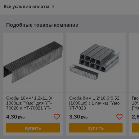
Все условия оплаты
Подобные товары компании
Скобы 10мм/ 1,2x11,3/
Скоба 8мм 1,2*10,6*0,52
Гво
1000шт. "Yato" для YT-
[1000шт.] ( 1 пачка) "Yato"
10*
70020 и YT-70021 YT-
YT-7023
]"Y
70272
4,30
3,30
2,
руб.
руб.
Купить
Купить