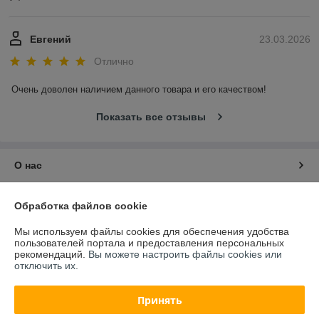
Евгений
23.03.2026
Отлично
Очень доволен наличием данного товара и его качеством!
Показать все отзывы
О нас
Контакты
Обработка файлов cookie
Мы используем файлы cookies для обеспечения удобства
Доставка и оплата
пользователей портала и предоставления персональных
рекомендаций.
Вы можете настроить файлы cookies или
отключить их.
График работы
Принять
Полная версия сайта