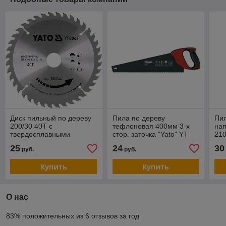
Диск пильный по дереву
Пила по дереву
Пил
200/30 40T с
тефлоновая 400мм 3-х
нап
твердосплавными
стор. заточка "Yato" YT-
210
напайками "Yato" YT-
3106
"Ya
25
24
30
руб.
руб.
60652
Купить
Купить
О нас
83% положительных из 6 отзывов за год