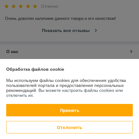
Отлично
Очень доволен наличием данного товара и его качеством!
Показать все отзывы
О нас
Контакты
Обработка файлов cookie
Мы используем файлы cookies для обеспечения удобства
Доставка и оплата
пользователей портала и предоставления персональных
рекомендаций.
Вы можете настроить файлы cookies или
отключить их.
График работы
Принять
Полная версия сайта
Политика обработки cookies
Отклонить