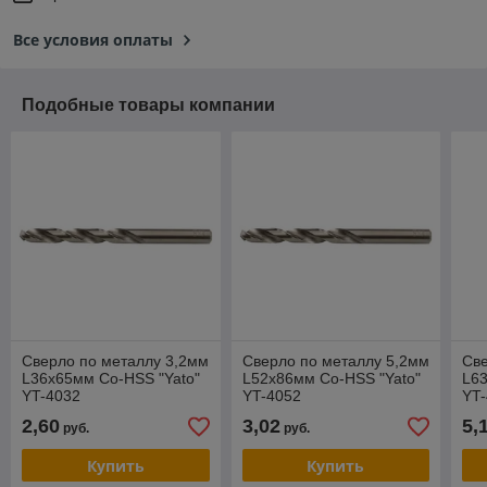
Все условия оплаты
Подобные товары компании
Сверло по металлу 3,2мм
Сверло по металлу 5,2мм
Све
L36x65мм Co-HSS "Yato"
L52x86мм Co-HSS "Yato"
L63
YT-4032
YT-4052
YT
2,60
3,02
5,
руб.
руб.
Купить
Купить