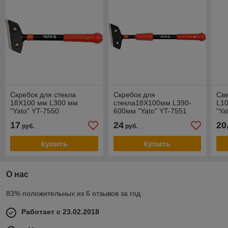
Скребок для стекла
Скребок для
Св
18Х100 мм L300 мм
стекла18Х100мм L390-
L1
"Yato" YT-7550
600мм "Yato" YT-7551
"Ya
17
24
20
руб.
руб.
Купить
Купить
О нас
83% положительных из 6 отзывов за год
Работает с 23.02.2018