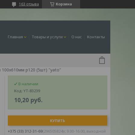
163 отзыва
Корзина
Главная
Товары и услуги
О нас
Контакты
 100х610мм р120 (5шт) "yato"
В наличии
Код:
YT-83239
10,20
руб.
КУПИТЬ
+375 (33) 312-31-69
296505824
c 9.00-16.00, выходной