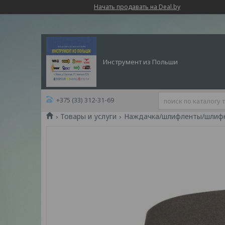
Начать продавать на Deal.by
Инструмент из Польши
+375 (33) 312-31-69
Товары и услуги
Наждачка/шлифленты/шлиф