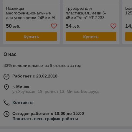
Ножницы
Труборез для
Бо
многофункциональные
пластика,ал.,меди 6-
125
для углов.резки 245мм Al
45мм"Yato" YT-2233
"Yato" YT-18960
50
54
14
руб.
руб.
Купить
Купить
О нас
83% положительных из 6 отзывов за год
Работает с 23.02.2018
г. Минск
ул.Уручская, 19, роллет 13, Минск, Беларусь
Контакты
Сегодня работает с 10:00 до 15:00
Показать весь график работы