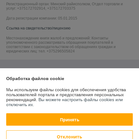
Регистрационный орган: Минский райисполком, Отдел торговли и
услуг: +375172702914, +375172703375
Дата регистрации компании: 05.01.2015
Ссылка на свидетельство/лицензию
Местонахождение книги жалоб и предложений: Контакты
уполномоченного рассматривать обращения покупателей в
соответствии с законодательством об обращениях граждан и
юридических лиц: тел. +375296505824
Обработка файлов cookie
Мы используем файлы cookies для обеспечения удобства
пользователей портала и предоставления персональных
рекомендаций.
Вы можете настроить файлы cookies или
отключить их.
Принять
Отклонить