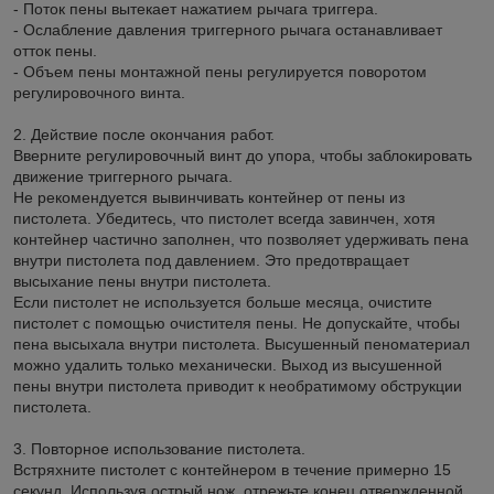
- Поток пены вытекает нажатием рычага триггера.
- Ослабление давления триггерного рычага останавливает
отток пены.
- Объем пены монтажной пены регулируется поворотом
регулировочного винта.
2. Действие после окончания работ.
Вверните регулировочный винт до упора, чтобы заблокировать
движение триггерного рычага.
Не рекомендуется вывинчивать контейнер от пены из
пистолета. Убедитесь, что пистолет всегда завинчен, хотя
контейнер частично заполнен, что позволяет удерживать пена
внутри пистолета под давлением. Это предотвращает
высыхание пены внутри пистолета.
Если пистолет не используется больше месяца, очистите
пистолет с помощью очистителя пены. Не допускайте, чтобы
пена высыхала внутри пистолета. Высушенный пеноматериал
можно удалить только механически. Выход из высушенной
пены внутри пистолета приводит к необратимому обструкции
пистолета.
3. Повторное использование пистолета.
Встряхните пистолет с контейнером в течение примерно 15
секунд. Используя острый нож, отрежьте конец отвержденной