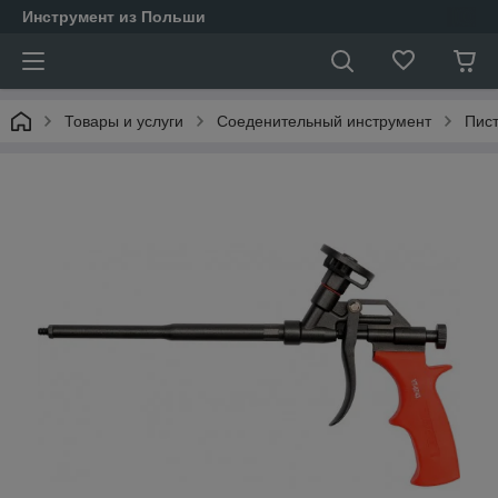
Инструмент из Польши
Товары и услуги
Соеденительный инструмент
Пист