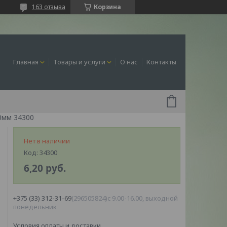
163 отзыва
Корзина
Главная
Товары и услуги
О нас
Контакты
0мм 34300
Нет в наличии
Код:
34300
6,20
руб.
+375 (33) 312-31-69
296505824
c 9.00-16.00, выходной
понедельник
Условия оплаты и доставки