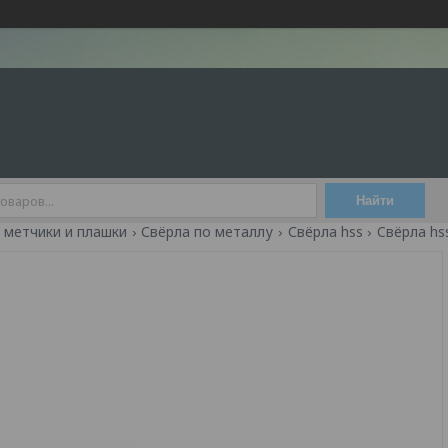
Найти
, метчики и плашки
Свёрла по металлу
Свёрла hss
Cвёрла hss