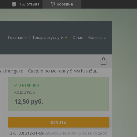
163 отзыва
Корзина
Главная
Товары и услуги
О нас
Контакты
 sthor,geko
Сверло по металлу 9 мм hss (5шт) "sthor"21956
В наличии
Код:
21956
12,50
руб.
КУПИТЬ
+375 (33) 312-31-69
296505824
c 9.00-16.00, выходной