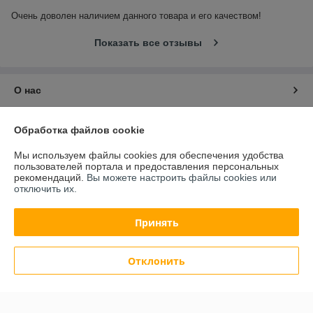
Очень доволен наличием данного товара и его качеством!
Показать все отзывы
О нас
Контакты
Обработка файлов cookie
Мы используем файлы cookies для обеспечения удобства
Доставка и оплата
пользователей портала и предоставления персональных
рекомендаций.
Вы можете настроить файлы cookies или
отключить их.
График работы
Принять
Полная версия сайта
Политика обработки cookies
Отклонить
Сайт создан на платформе Deal.by