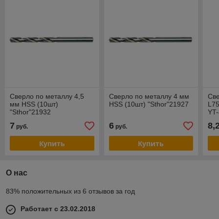
Сверло по металлу 4,5
Сверло по металлу 4 мм
Све
мм HSS (10шт)
HSS (10шт) "Sthor"21927
L75
"Sthor"21932
YT
7
6
8,
руб.
руб.
Купить
Купить
О нас
83% положительных из 6 отзывов за год
Работает с 23.02.2018