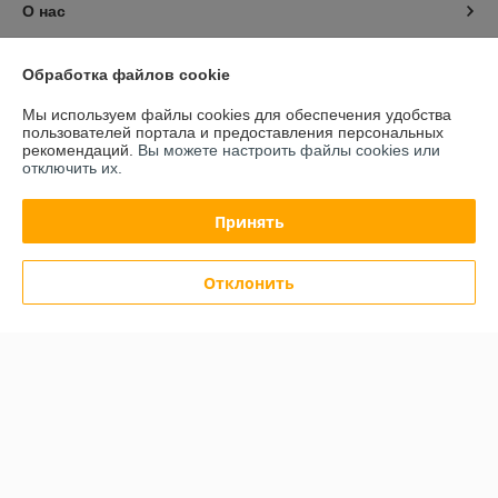
О нас
Контакты
Обработка файлов cookie
Мы используем файлы cookies для обеспечения удобства
Доставка и оплата
пользователей портала и предоставления персональных
рекомендаций.
Вы можете настроить файлы cookies или
отключить их.
График работы
Принять
Полная версия сайта
Политика обработки cookies
Отклонить
Сайт создан на платформе Deal.by
Информация для покупателя
Индивидуальный предприниматель:
ИП Будилович Александр
Анатольевич
Минская обл., Минский р-н., аг. Сеница, ул. Заречная, 3.
Регистрационный номер ЕГР: 600055530