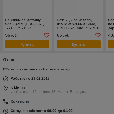
Ножницы по металлу
Ножницы по металлу
Св
52Х254ММ (HRC58-61)
левые 35х260мм CrMo,
по 
"YATO" YT-1924
HRC60-62 "Yato" YT-1910
дер
6.0
56
65
4,
руб.
руб.
HEX
Купить
Купить
О нас
83% положительных из 6 отзывов за год
Работает с 23.02.2018
г. Минск
ул.Уручская, 19, роллет 13, Минск, Беларусь
Контакты
Сегодня работает с 09:00 до 01:00