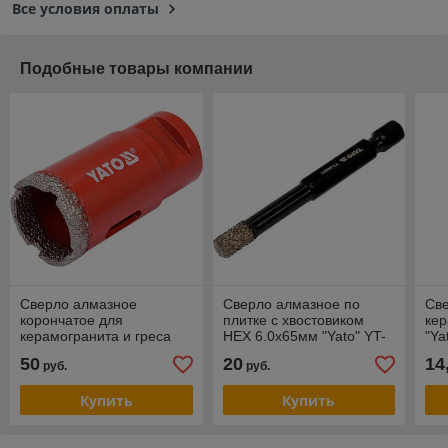
Все условия оплаты
Подобные товары компании
Cверло алмазное
Сверло алмазное по
Св
корончатое для
плитке с хвостовиком
ке
керамогранита и греса
HEX 6.0x65мм "Yato" YT-
"Ya
d30мм M14 "Yato" YT-
60401
50
20
14
руб.
руб.
60445
Купить
Купить