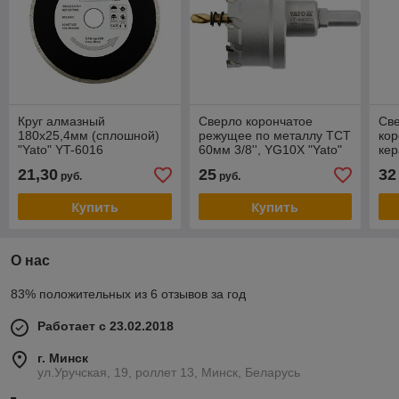
Круг алмазный
Сверло корончатое
Cв
180x25,4мм (сплошной)
режущее по металлу TCT
кор
"Yato" YT-6016
60мм 3/8'', YG10X "Yato"
кер
YT-44069
d10
21,30
25
32
руб.
руб.
60
Купить
Купить
О нас
83% положительных из 6 отзывов за год
Работает с 23.02.2018
г. Минск
ул.Уручская, 19, роллет 13, Минск, Беларусь