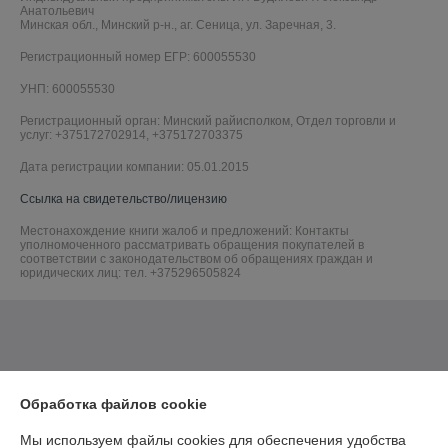
Анатольевич
Минская обл., Минский р-н., аг. Сеница, ул. Заречная, 3.
Регистрационный номер ЕГР: 600055530
УНП: 600055530
Регистрационный орган: Минский райисполком, Отдел торговли и
услуг: +375172702914, +375172703375
Дата регистрации компании: 05.01.2015
Ссылка на свидетельство/лицензию
Местонахождение книги жалоб и предложений: Контакты
уполномоченного рассматривать обращения покупателей в
соответствии с законодательством об обращениях граждан и
юридических лиц: тел. +375296505824
Обработка файлов cookie
Мы используем файлы cookies для обеспечения удобства