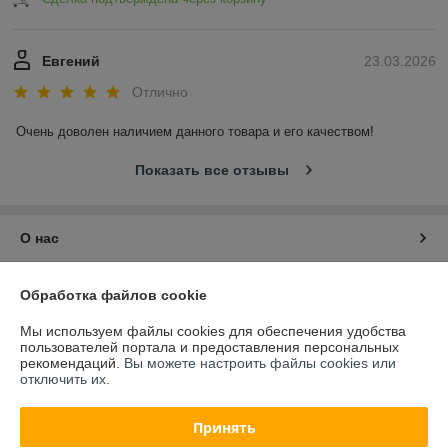
Евгений
23.03.2026
Отлично
Очень доволен наличием данного товара и его качеством!
Показать все отзывы
О нас
Контакты
Обработка файлов cookie
Мы используем файлы cookies для обеспечения удобства
Доставка и оплата
пользователей портала и предоставления персональных
рекомендаций.
Вы можете настроить файлы cookies или
отключить их.
График работы
Принять
Полная версия сайта