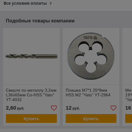
Все условия оплаты
Подобные товары компании
Сверло по металлу 3,2мм
Плашка М7*1 25*9мм
Ме
L36x65мм Co-HSS "Yato"
HSS M2 "Yato" YT-2964
19
YT-4032
"Ya
2,60
12
16
руб.
руб.
Купить
Купить