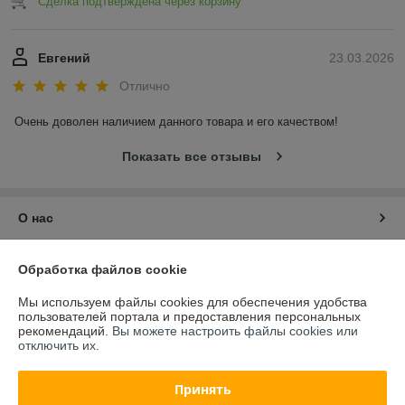
Сделка подтверждена через корзину
Евгений
23.03.2026
Отлично
Очень доволен наличием данного товара и его качеством!
Показать все отзывы
О нас
Контакты
Обработка файлов cookie
Мы используем файлы cookies для обеспечения удобства
Доставка и оплата
пользователей портала и предоставления персональных
рекомендаций.
Вы можете настроить файлы cookies или
отключить их.
График работы
Принять
Полная версия сайта