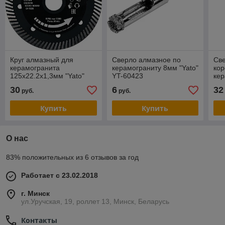
Круг алмазный для
Сверло алмазное по
Cв
керамогранита
керамограниту 8мм "Yato"
кор
125x22.2x1,3мм "Yato"
YT-60423
кер
YT-59982
d10
30
6
32
руб.
руб.
60
Купить
Купить
О нас
83% положительных из 6 отзывов за год
Работает с 23.02.2018
г. Минск
ул.Уручская, 19, роллет 13, Минск, Беларусь
Контакты