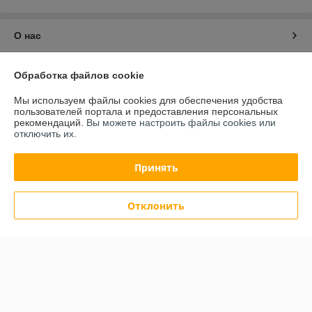
О нас
Контакты
Обработка файлов cookie
Мы используем файлы cookies для обеспечения удобства
Доставка и оплата
пользователей портала и предоставления персональных
рекомендаций.
Вы можете настроить файлы cookies или
отключить их.
График работы
Принять
Полная версия сайта
Политика обработки cookies
Отклонить
Сайт создан на платформе Deal.by
Информация для покупателя
Индивидуальный предприниматель:
ИП Будилович Александр
Анатольевич