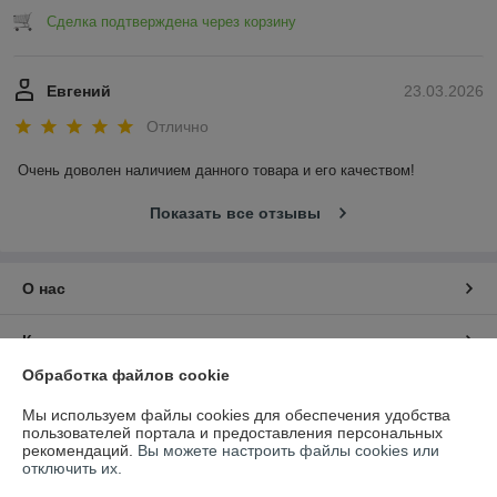
Сделка подтверждена через корзину
Евгений
23.03.2026
Отлично
Очень доволен наличием данного товара и его качеством!
Показать все отзывы
О нас
Контакты
Обработка файлов cookie
Доставка и оплата
Мы используем файлы cookies для обеспечения удобства
пользователей портала и предоставления персональных
График работы
рекомендаций.
Вы можете настроить файлы cookies или
отключить их.
Полная версия сайта