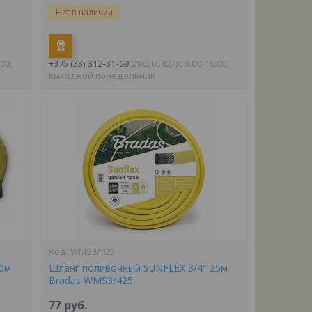
Нет в наличии
.00,
+375 (33) 312-31-69
296505824
c 9.00-16.00,
выходной понедельник
WMS3/425
20м
Шланг поливочный SUNFLEX 3/4" 25м
Bradas WMS3/425
77
руб.