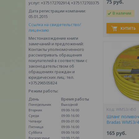
75
руб.
услуг: +375172702914, +375172703375
Дата регистрации компании:
В наличии
05.01.2015
Ссылка на свидетельство/
КУПИТЬ
лицензию
Местонахождение книги
замечаний и предложений:
Контакты уполномоченного
рассматривать обращения
покупателей в соответствии с
законодательством об
обращениях граждан и
юридических лиц: тел.
+375296505824
Режим работы:
День
Время работы
Понедельник
Выходной
WMS3/450
Вторник
09:00-16:00
Среда
09:00-16:00
Шланг поливоч
Четверг
09:00-01:00
Bradas WMS3/4
Пятница
09:00-16:00
165
руб.
Суббота
09:00-16:00
Воскресенье
10:00-15:00