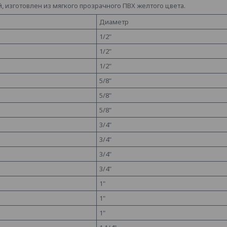
й, изготовлен из мягкого прозрачного ПВХ желтого цвета.
Диаметр
1/2"
1/2"
1/2"
5/8"
5/8"
5/8"
3/4"
3/4"
3/4"
3/4"
1"
1"
1"