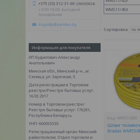
WMS11/425
+375 (33) 312-31-69
296505824
WMS11/450
c 9.00-16.00, выходной
понедельник
inspolip@yandex.by
Информация для покупателя
ИП Будилович Александр
Анатольевич
Минская обл., Минский р-н., аг.
Сеница, ул. Заречная, 3.
Дата регистрации в Торговом
реестре/Реестре бытовых услуг:
16.03.2017
Номер в Торговом реестре/
Реестре бытовых услуг: 176261,
Республика Беларусь
WMS5/830
УНП: 600055530
Шланг поливоч
Bradas WMS5/8
Регистрационный орган: Минский
райисполком, Отдел торговли и