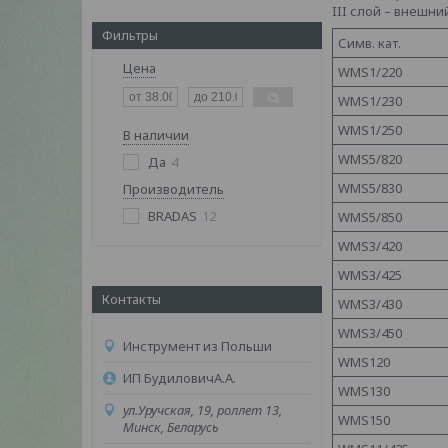
III слой – внешни
Фильтры
Симв. кат.
Цена
WMS1/220
WMS1/230
WMS1/250
В наличии
WMS5/820
Да
4
WMS5/830
Производитель
BRADAS
12
WMS5/850
WMS3/420
WMS3/425
Контакты
WMS3/430
WMS3/450
Инструмент из Польши
WMS120
ИП БудиловичА.А.
WMS130
ул.Уручская, 19, роллет 13,
WMS150
Минск, Беларусь