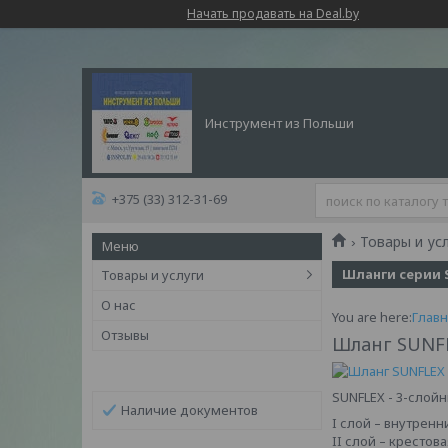
Начать продавать на Deal.by
Инструмент из Польши
+375 (33) 312-31-69
Товары и ус
Шланги серии 
Товары и услуги
О нас
You are here:
Главн
Отзывы
Шланг SUNF
SUNFLEX - 3-слой
Наличие документов
I слой – внутрен
II слой – крестов