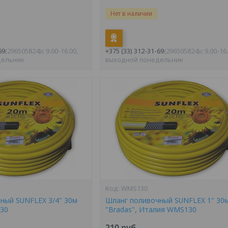
Нет в наличии
69
296505824
c 9.00-16.00,
+375 (33) 312-31-69
296505824
c 9.00-16
дельник
выходной понедельник
WMS130
ный SUNFLEX 3/4" 30м
Шланг поливочный SUNFLEX 1" 30
30
"Bradas", Италия WMS130
210
руб.