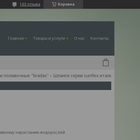
163 отзыва
Корзина
Главная
Товары и услуги
О нас
Контакты
и поливочные "bradas"
Шланги серии sunflex италия
нсивному нарастанию водорослей