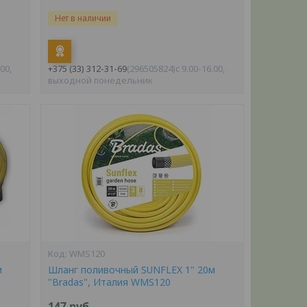
Нет в наличии
.00,
+375 (33) 312-31-69
296505824
c 9.00-16.00,
выходной понедельник
WMS120
м
Шланг поливочный SUNFLEX 1" 20м
"Bradas", Италия WMS120
147
руб.