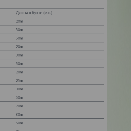
Длина в бухте (м.п.)
20m
30m
50m
20m
30m
50m
20m
25m
30m
50m
20m
30m
50m