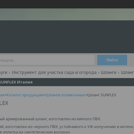
Найти
луги
Инструмент для участка сада и огорода
Шланги
Шланг
SUNFLEX Италия
ая
>
Каталог продукции
>
Шланги поливочные
>Шланг SUNFLEX
LEX
ный армированный шланг, изготовлен из мягкого ПВХ.
ний, изготовлен из черного ПВХ, устойчивого к УФ-излучению и инте
ая оплетка из синтетических волокон