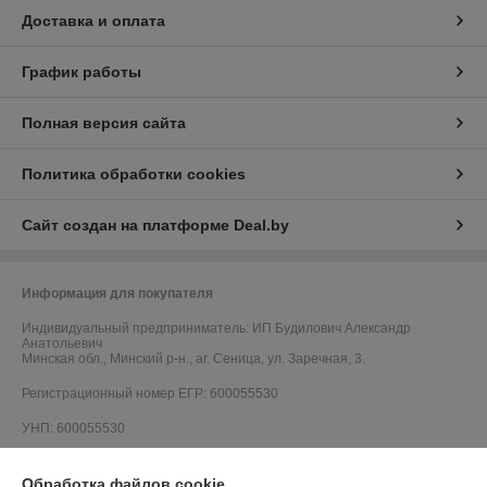
Доставка и оплата
График работы
Полная версия сайта
Политика обработки cookies
Сайт создан на платформе Deal.by
Информация для покупателя
Индивидуальный предприниматель:
ИП Будилович Александр
Анатольевич
Минская обл., Минский р-н., аг. Сеница, ул. Заречная, 3.
Регистрационный номер ЕГР: 600055530
УНП: 600055530
Регистрационный орган: Минский райисполком, Отдел торговли и
услуг: +375172702914, +375172703375
Обработка файлов cookie