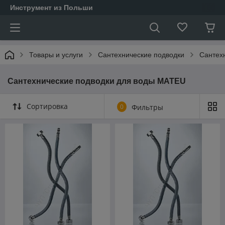
Инструмент из Польши
Товары и услуги
Сантехнические подводки
Сантех
Сантехнические подводки для воды MATEU
Сортировка
0
Фильтры