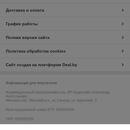
Доставка и оплата
График работы
Полная версия сайта
Политика обработки cookies
Сайт создан на платформе Deal.by
Информация для покупателя
Индивидуальный предприниматель:
ИП Будилович Александр
Анатольевич
Минская обл., Минский р-н., аг. Сеница, ул. Заречная, 3.
Регистрационный номер ЕГР: 600055530
УНП: 600055530
Регистрационный орган: Минский райисполком, Отдел торговли и