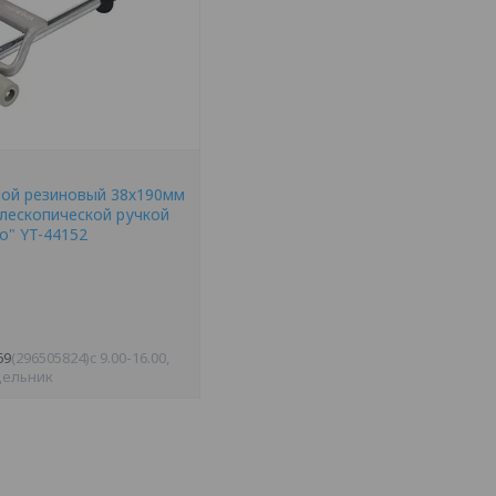
ой резиновый 38х190мм
елескопической ручкой
o" YT-44152
69
296505824
c 9.00-16.00,
дельник