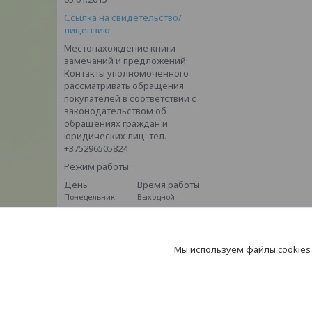
Ссылка на свидетельство/
лицензию
Местонахождение книги
замечаний и предложений:
Контакты уполномоченного
рассматривать обращения
покупателей в соответствии с
законодательством об
обращениях граждан и
юридических лиц: тел.
+375296505824
Режим работы:
День
Время работы
Понедельник
Выходной
Вторник
09:00-16:00
Среда
09:00-16:00
Четверг
09:00-01:00
Пятница
09:00-16:00
Мы используем файлы cookies
Суббота
09:00-16:00
Воскресенье
10:00-15:00