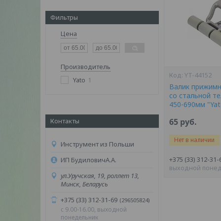
Фильтры
Цена
Производитель
YT-44152
Yato
1
Валик прижимн
со стальной т
450-690мм "Yat
Контакты
65
руб.
Нет в наличии
Инструмент из Польши
+375 (33) 312-31-
ИП БудиловичА.А.
выходной поне
ул.Уручская, 19, роллет 13,
Минск, Беларусь
+375 (33) 312-31-69
296505824
c 9.00-16.00, выходной
понедельник