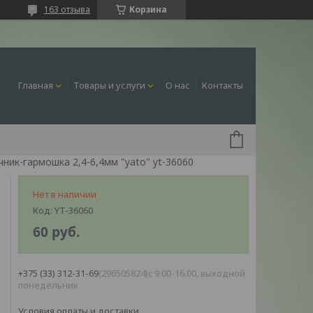
163 отзыва
Корзина
Главная
Товары и услуги
О нас
Контакты
ник-гармошка 2,4-6,4мм "yato" yt-36060
Нет в наличии
Код:
YT-36060
60
руб.
+375 (33) 312-31-69
296505824
c 9.00-16.00, выходной
понедельник
Условия оплаты и доставки